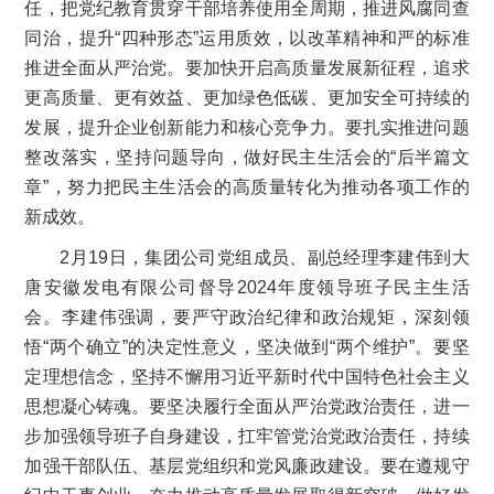
任，把党纪教育贯穿干部培养使用全周期，推进风腐同查
同治，提升“四种形态”运用质效，以改革精神和严的标准
推进全面从严治党。要加快开启高质量发展新征程，追求
更高质量、更有效益、更加绿色低碳、更加安全可持续的
发展，提升企业创新能力和核心竞争力。要扎实推进问题
整改落实，坚持问题导向，做好民主生活会的“后半篇文
章”，努力把民主生活会的高质量转化为推动各项工作的
新成效。
2月19日，集团公司党组成员、副总经理李建伟到大
唐安徽发电有限公司督导2024年度领导班子民主生活
会。李建伟强调，要严守政治纪律和政治规矩，深刻领
悟“两个确立”的决定性意义，坚决做到“两个维护”。要坚
定理想信念，坚持不懈用习近平新时代中国特色社会主义
思想凝心铸魂。要坚决履行全面从严治党政治责任，进一
步加强领导班子自身建设，扛牢管党治党政治责任，持续
加强干部队伍、基层党组织和党风廉政建设。要在遵规守