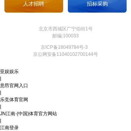
人才招聘
招标采购
北京市西城区广宁伯街1号
邮编:100033
京ICP备18049784号-3
京公网安备11040102700144号
亚娱娱乐
|
意昂官网入口
|
乐竞体育官网
|
JN江南·(中国)体育官方网站
|
江南登录