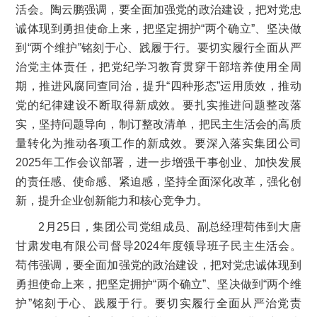
活会。陶云鹏强调，要全面加强党的政治建设，把对党忠
诚体现到勇担使命上来，把坚定拥护“两个确立”、坚决做
到“两个维护”铭刻于心、践履于行。要切实履行全面从严
治党主体责任，把党纪学习教育贯穿干部培养使用全周
期，推进风腐同查同治，提升“四种形态”运用质效，推动
党的纪律建设不断取得新成效。要扎实推进问题整改落
实，坚持问题导向，制订整改清单，把民主生活会的高质
量转化为推动各项工作的新成效。要深入落实集团公司
2025年工作会议部署，进一步增强干事创业、加快发展
的责任感、使命感、紧迫感，坚持全面深化改革，强化创
新，提升企业创新能力和核心竞争力。
2月25日，集团公司党组成员、副总经理苟伟到大唐
甘肃发电有限公司督导2024年度领导班子民主生活会。
苟伟强调，要全面加强党的政治建设，把对党忠诚体现到
勇担使命上来，把坚定拥护“两个确立”、坚决做到“两个维
护”铭刻于心、践履于行。要切实履行全面从严治党责