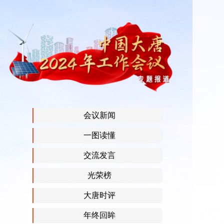
会议新闻
一图读懂
交流发言
光荣榜
大唐时评
年终回眸